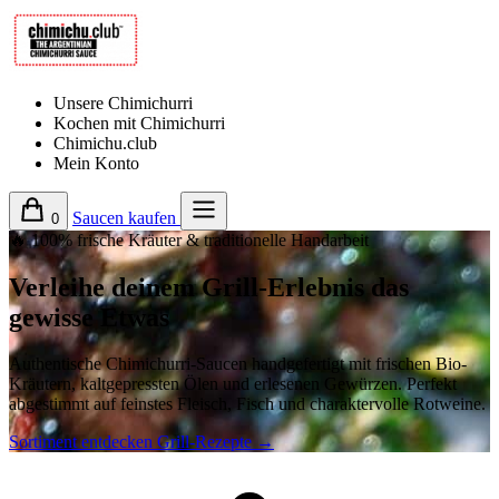
Unsere Chimichurri
Kochen mit Chimichurri
Chimichu.club
Mein Konto
Saucen kaufen
0
🔥 100% frische Kräuter & traditionelle Handarbeit
Verleihe deinem Grill-Erlebnis das
gewisse Etwas
Authentische Chimichurri-Saucen handgefertigt mit frischen Bio-
Kräutern, kaltgepressten Ölen und erlesenen Gewürzen. Perfekt
abgestimmt auf feinstes Fleisch, Fisch und charaktervolle Rotweine.
Sortiment entdecken
Grill-Rezepte →